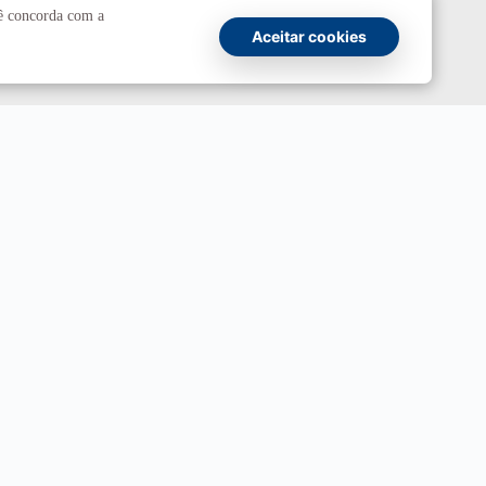
cê concorda com a
UnBTV
Aceitar cookies
io
Ouvidoria
UnB
ransparência e Prestação de Contas