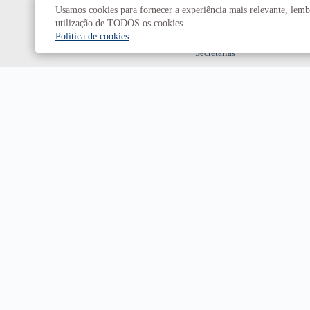
Usamos cookies para fornecer a experiência mais relevante, lembr
Decanatos
utilização de TODOS os cookies.
Política de cookies
Secretarias
Prefeitura da UnB
Campus
Universitário Darcy Ribeiro
Brasília-DF | CEP 70910-900
Horário de funcionamento: de 2ª a 6ª, das 7h às 23h.
Sábado, das 8h às 18h.