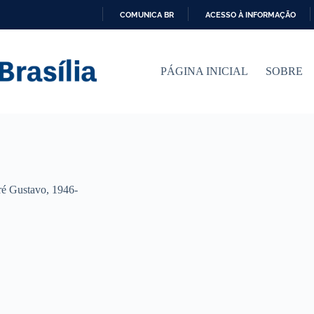
COMUNICA BR
ACESSO À INFORMAÇÃO
I
R
P
PÁGINA INICIAL
SOBRE
A
R
A
O
C
O
N
T
E
Ú
é Gustavo, 1946-
D
O