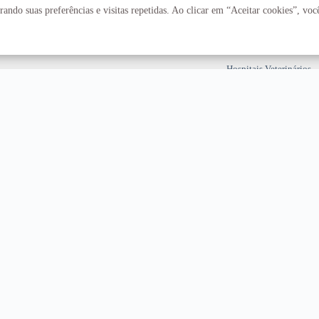
Fazenda Água Limpa
ando suas preferências e visitas repetidas. Ao clicar em “Aceitar cookies”, vo
Hospital Universitário
Hospitais Veterinários
Restaurante Universitár
T