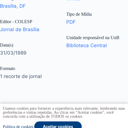
Brasília, DF
Tipo de Mídia
Editor - COLESP
PDF
Jornal de Brasília
Unidade responsável na UnB
Data(s)
Biblioteca Central
31/03/1989
Formato
1 recorte de jornal
Usamos cookies para fornecer a experiência mais relevante, lembrando suas
preferências e visitas repetidas. Ao clicar em “Aceitar cookies”, você
concorda com a utilização de TODOS os cookies.
Aceitar cookies
Copyright © 2026 -
Universidade de Brasília
. Todos os
Política de cookies