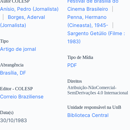
Festival de Brasília do
Autor COLESP
Anísio, Pedro (Jornalista)
Cinema Brasileiro
|
|
Borges, Aderval
Penna, Hermano
(Jornalista)
(Cineasta), 1945-
|
Sargento Getúlio (Filme :
Tipo
1983)
Artigo de jornal
Tipo de Mídia
Abrangência
PDF
Brasília, DF
Direitos
Atribuição-NãoComercial-
Editor - COLESP
SemDerivações 4.0 Internacional
Correio Braziliense
Unidade responsável na UnB
Data(s)
Biblioteca Central
30/10/1983