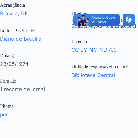
Abrangência
Brasília, DF
Direitos
Atribuição-NãoComercial-
SemDerivações 4.0 Internacional
Editor - COLESP
Diário de Brasília
Licença
CC BY-NC-ND 4.0
Data(s)
23/05/1974
Unidade responsável na UnB
Biblioteca Central
Formato
1 recorte de jornal
Idioma
por