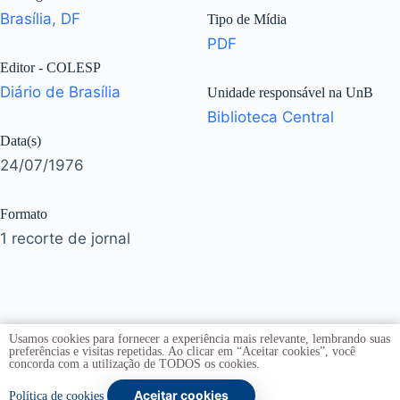
Brasília, DF
Tipo de Mídia
PDF
Editor - COLESP
Diário de Brasília
Unidade responsável na UnB
Biblioteca Central
Data(s)
24/07/1976
Formato
1 recorte de jornal
Usamos cookies para fornecer a experiência mais relevante, lembrando suas
preferências e visitas repetidas. Ao clicar em “Aceitar cookies”, você
concorda com a utilização de TODOS os cookies.
Aceitar cookies
Copyright © 2026 -
Universidade de Brasília
. Todos os
Política de cookies