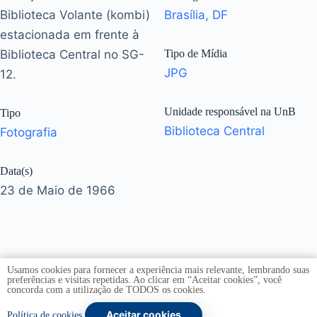
Biblioteca Volante (kombi)
Brasília, DF
estacionada em frente à
Biblioteca Central no SG-
Tipo de Mídia
JPG
12.
Unidade responsável na UnB
Tipo
Biblioteca Central
Fotografia
Data(s)
23 de Maio de 1966
Usamos cookies para fornecer a experiência mais relevante, lembrando suas
preferências e visitas repetidas. Ao clicar em “Aceitar cookies”, você
concorda com a utilização de TODOS os cookies.
Aceitar cookies
Copyright © 2026 -
Universidade de Brasília
. Todos os
Política de cookies