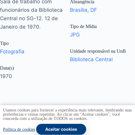
Sala de trabalho com
Abrangência
funcionários da Biblioteca
Brasília, DF
Central no SG-12. 12 de
Janeiro de 1970.
Tipo de Mídia
JPG
Tipo
Fotografia
Unidade responsável na UnB
Biblioteca Central
Data(s)
1970
Usamos cookies para fornecer a experiência mais relevante, lembrando suas
preferências e visitas repetidas. Ao clicar em “Aceitar cookies”, você
concorda com a utilização de TODOS os cookies.
Aceitar cookies
Copyright © 2026 -
Universidade de Brasília
. Todos os
Política de cookies
direitos reservados.