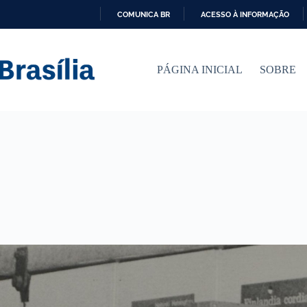
COMUNICA BR
ACESSO À INFORMAÇÃO
I
R
P
PÁGINA INICIAL
SOBRE
A
R
A
O
C
O
N
T
E
Ú
D
O