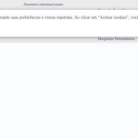
Assuntos internacionais
Fazenda Água Limpa
ando suas preferências e visitas repetidas. Ao clicar em “Aceitar cookies”, vo
Hospital Universitário
Hospitais Veterinários
Restaurante Universitár
T