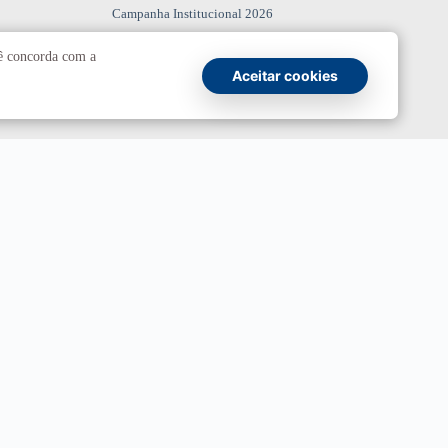
Campanha Institucional 2026
cê concorda com a
UnBTV
Aceitar cookies
io
Ouvidoria
UnB
ransparência e Prestação de Contas