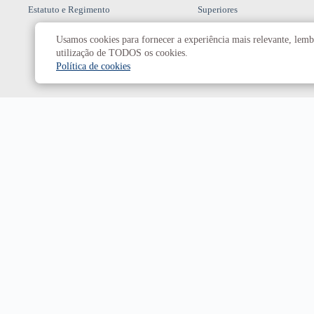
Estatuto e Regimento
Superiores
Usamos cookies para fornecer a experiência mais relevante, lembr
Decanatos
utilização de TODOS os cookies.
Política de cookies
Secretarias
Prefeitura da UnB
Campus
Universitário Darcy Ribeiro
Brasília-DF | CEP 70910-900
Horário de funcionamento: de 2ª a 6ª, das 7h às 23h.