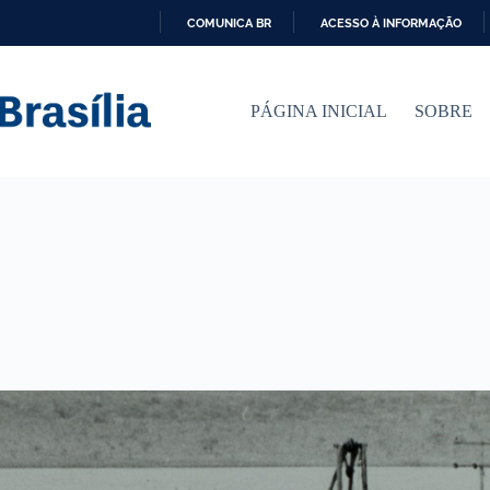
COMUNICA BR
ACESSO À INFORMAÇÃO
I
R
P
PÁGINA INICIAL
SOBRE
A
R
A
O
C
O
N
T
E
Ú
D
O