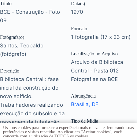
Título
Data(s)
BCE - Construção - Foto
1970
09
Formato
1 fotografia (17 x 23 cm)
Fotógrafa(o)
Santos, Teobaldo
(fotógrafo)
Localização no Arquivo
Arquivo da Biblioteca
Central - Pasta 012
Descrição
Biblioteca Central : fase
Fotografias na BCE
inicial da construção do
novo edifício.
Abrangência
Brasília, DF
Trabalhadores realizando
execução do subsolo e da
Tipo de Mídia
passagem de tubulação.
Usamos cookies para fornecer a experiência mais relevante, lembrando suas
JPG
30 de Setembro de 1970.
preferências e visitas repetidas. Ao clicar em “Aceitar cookies”, você
concorda com a utilização de TODOS os cookies.