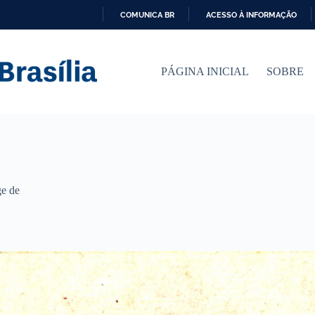
COMUNICA BR
ACESSO À INFORMAÇÃO
I
R
P
PÁGINA INICIAL
SOBRE
A
R
A
O
C
O
N
T
E
Ú
ge de
D
O