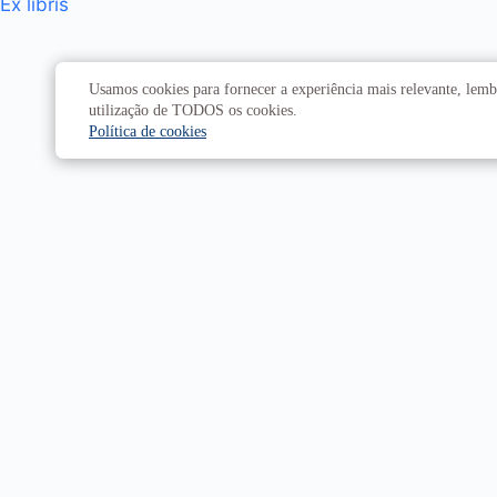
Ex libris
Usamos cookies para fornecer a experiência mais relevante, lembr
utilização de TODOS os cookies.
Política de cookies
Institucional
Administrativo
História da UnB
Reitoria
UnB em números
Vice-Reitoria
Conheça os campi
Conselhos e câmaras
Como chegar
Resoluções dos Conselhos