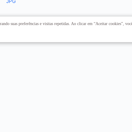
JPG
ando suas preferências e visitas repetidas. Ao clicar em “Aceitar cookies”, vo
Acadêmico
Serviços
Faculdades
Arquivo Central
Institutos
Biblioteca Central
Centros
Editora UnB
Educação a distância
Equipe de Tratamento e