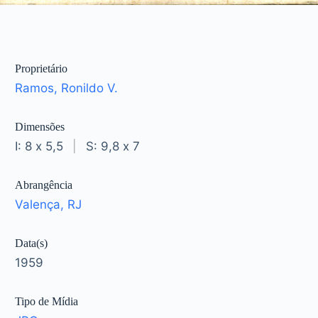
Proprietário
Ramos, Ronildo V.
Dimensões
I: 8 x 5,5
|
S: 9,8 x 7
Abrangência
Valença, RJ
Data(s)
1959
Tipo de Mídia