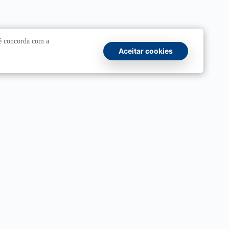
cê concorda com a
Aceitar cookies
Comunicação
Atendimento a jornalistas
Fale com a Secom
Canais oficiais
 Resposta
Marca UnB