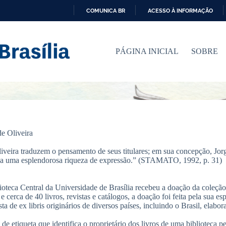
COMUNICA BR
ACESSO À INFORMAÇÃO
I
R
P
PÁGINA INICIAL
SOBRE
A
R
A
O
C
O
N
T
E
de Oliveira
Ú
D
veira traduzem o pensamento de seus titulares; em sua concepção, Jorge
O
nça uma esplendorosa riqueza de expressão.” (STAMATO, 1992, p. 31)
teca Central da Universidade de Brasília recebeu a doação da coleção de
 cerca de 40 livros, revistas e catálogos, a doação foi feita pela sua es
a de ex libris originários de diversos países, incluindo o Brasil, elabora
e etiqueta que identifica o proprietário dos livros de uma biblioteca pe