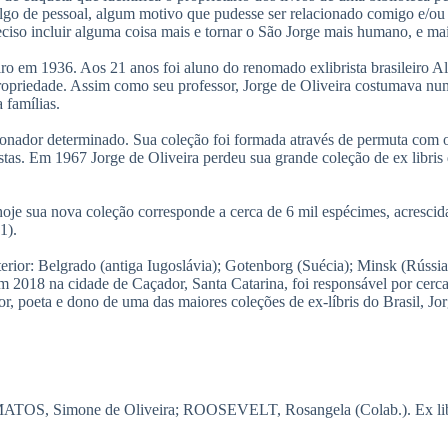
algo de pessoal, algum motivo que pudesse ser relacionado comigo e/ou
eciso incluir alguma coisa mais e tornar o São Jorge mais humano, e m
iro em 1936. Aos 21 anos foi aluno do renomado exlibrista brasileiro A
opriedade. Assim como seu professor, Jorge de Oliveira costumava num
 famílias.
ionador determinado. Sua coleção foi formada através de permuta com ou
tistas. Em 1967 Jorge de Oliveira perdeu sua grande coleção de ex libr
 “hoje sua nova coleção corresponde a cerca de 6 mil espécimes, acresc
1).
terior: Belgrado (antiga Iugoslávia); Gotenborg (Suécia); Minsk (Rússia
m 2018 na cidade de Caçador, Santa Catarina, foi responsável por cerca
or, poeta e dono de uma das maiores coleções de ex-líbris do Brasil, Jor
OS, Simone de Oliveira; ROOSEVELT, Rosangela (Colab.). Ex libris: