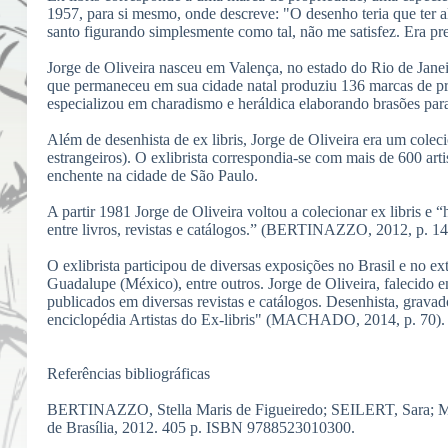
1957, para si mesmo, onde descreve: "O desenho teria que ter 
santo figurando simplesmente como tal, não me satisfez. Era pr
Jorge de Oliveira nasceu em Valença, no estado do Rio de Jane
que permaneceu em sua cidade natal produziu 136 marcas de pr
especializou em charadismo e heráldica elaborando brasões para
Além de desenhista de ex libris, Jorge de Oliveira era um colec
estrangeiros). O exlibrista correspondia-se com mais de 600 ar
enchente na cidade de São Paulo.
A partir 1981 Jorge de Oliveira voltou a colecionar ex libris e
entre livros, revistas e catálogos.” (BERTINAZZO, 2012, p. 14
O exlibrista participou de diversas exposições no Brasil e no ex
Guadalupe (México), entre outros. Jorge de Oliveira, falecido e
publicados em diversas revistas e catálogos. Desenhista, gravad
enciclopédia Artistas do Ex-libris" (MACHADO, 2014, p. 70).
Referências bibliográficas
BERTINAZZO, Stella Maris de Figueiredo; SEILERT, Sara; MAT
de Brasília, 2012. 405 p. ISBN 9788523010300.