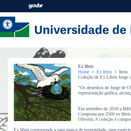
Abrir a barra de ferramentas
Ex libris
Home
Ex libris
Itens
Coleção de Ex Libris Jorge 
“Os desenhos de Jorge de Oli
representação gráfica, alca
Em setembro de 2018 a Biblio
Composta por 2500 ex libris e
Oliveira. A coleção é compost
Ex libris corresponde a uma marca de propriedade, uma espécie d