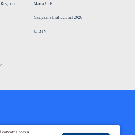
 Resposta
Marca UnB
os
Campanha Institucional 2026
UnBTV
io
Ouvidoria
UnB
cê concorda com a