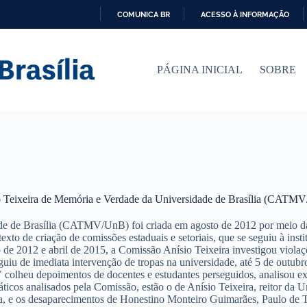
COMUNICA BR
ACESSO À INFORMAÇÃO
I
R
P
PÁGINA INICIAL
SOBRE
A
R
A
O
C
O
N
T
E
Ú
D
 Teixeira de Memória e Verdade da Universidade de Brasília (CATM
O
e de Brasília (CATMV/UnB) foi criada em agosto de 2012 por meio da
texto de criação de comissões estaduais e setoriais, que se seguiu à i
o de 2012 e abril de 2015, a Comissão Anísio Teixeira investigou violaç
seguiu de imediata intervenção de tropas na universidade, até 5 de outu
V colheu depoimentos de docentes e estudantes perseguidos, analisou 
áticos analisados pela Comissão, estão o de Anísio Teixeira, reitor da 
da, e os desaparecimentos de Honestino Monteiro Guimarães, Paulo de T