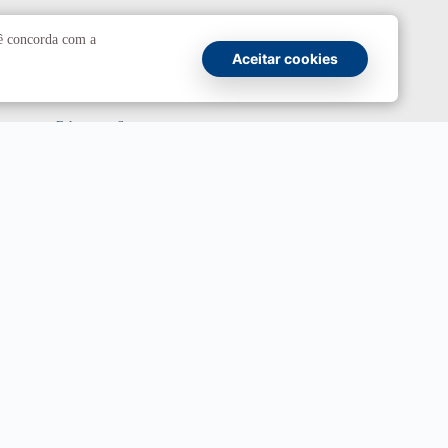
Comunicação
cê concorda com a
Aceitar cookies
Atendimento a jornalistas
Fale com a Secom
Canais oficiais
Marca UnB
Campanha Institucional 2026
UnBTV