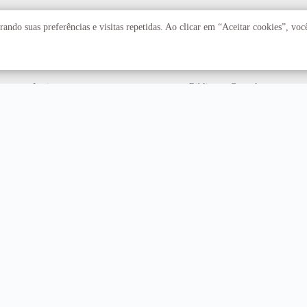
Acadêmico
Serviços
ando suas preferências e visitas repetidas. Ao clicar em “Aceitar cookies”, vo
Faculdades
Arquivo Central
Institutos
Biblioteca Central
Centros
Editora UnB
Educação a distância
Equipe de Tratamento e
Resposta a Incidentes
Cibernéticos
Assuntos internacionais
Fazenda Água Limpa
Hospital Universitário
Hospitais Veterinários
Restaurante Universitário