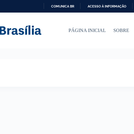
COMUNICA BR
ACESSO À INFORMAÇÃO
I
R
P
PÁGINA INICIAL
SOBRE
A
R
A
O
C
O
N
T
E
Ú
D
O