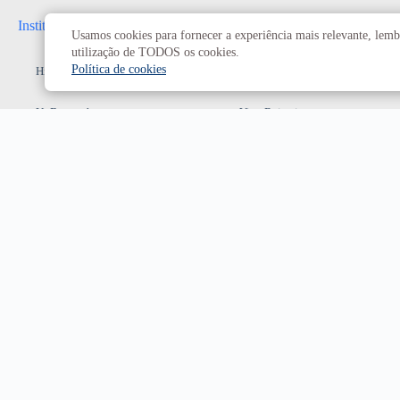
Institucional
Administrativo
Usamos cookies para fornecer a experiência mais relevante, lembr
utilização de TODOS os cookies.
Política de cookies
História da UnB
Reitoria
UnB em números
Vice-Reitoria
Conheça os campi
Conselhos e câmaras
Como chegar
Resoluções dos Conselhos
Estatuto e Regimento
Superiores
Decanatos
Secretarias
Prefeitura da UnB