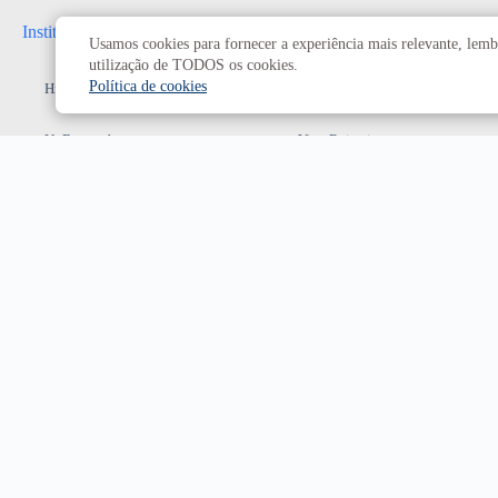
Institucional
Administrativo
Usamos cookies para fornecer a experiência mais relevante, lembr
utilização de TODOS os cookies.
Política de cookies
História da UnB
Reitoria
UnB em números
Vice-Reitoria
Conheça os campi
Conselhos e câmaras
Como chegar
Resoluções dos Conselhos
Estatuto e Regimento
Superiores
Decanatos
Secretarias
Prefeitura da UnB