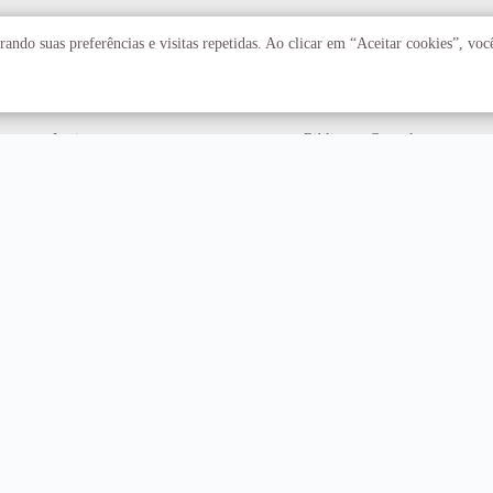
Acadêmico
Serviços
ando suas preferências e visitas repetidas. Ao clicar em “Aceitar cookies”, vo
Faculdades
Arquivo Central
Institutos
Biblioteca Central
Centros
Editora UnB
Educação a distância
Equipe de Tratamento e
Resposta a Incidentes
Cibernéticos
Assuntos internacionais
Fazenda Água Limpa
Hospital Universitário
Hospitais Veterinários
Restaurante Universitário