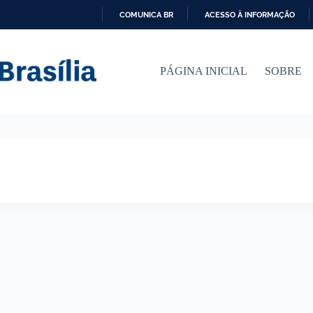
COMUNICA BR
ACESSO À INFORMAÇÃO
I
R
P
PÁGINA INICIAL
SOBRE
A
R
A
O
C
O
N
T
E
Ú
D
O