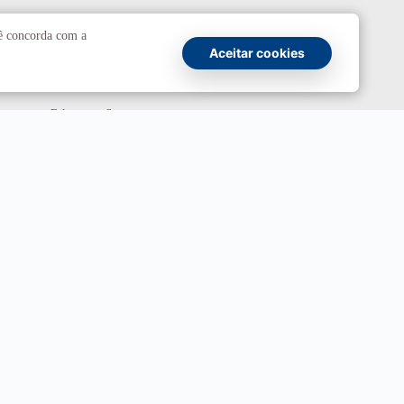
Comunicação
cê concorda com a
Aceitar cookies
Atendimento a jornalistas
Fale com a Secom
Canais oficiais
Marca UnB
Campanha Institucional 2026
UnBTV