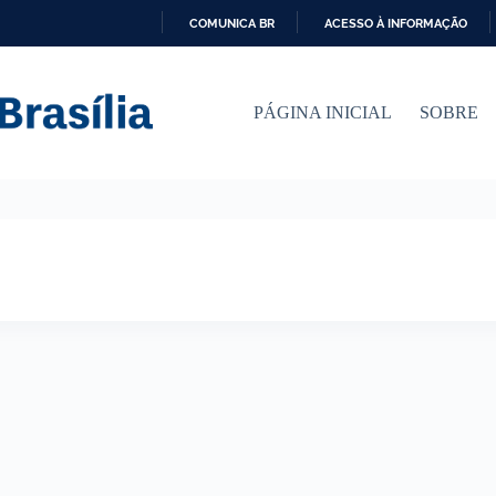
COMUNICA BR
ACESSO À INFORMAÇÃO
I
R
P
PÁGINA INICIAL
SOBRE
A
R
A
O
C
O
N
T
E
Ú
D
O