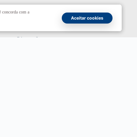
Comunicação
cê concorda com a
Aceitar cookies
Atendimento a jornalistas
Fale com a Secom
Canais oficiais
Marca UnB
Campanha Institucional 2026
UnBTV