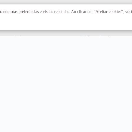
Acadêmico
Serviços
ando suas preferências e visitas repetidas. Ao clicar em “Aceitar cookies”, vo
Faculdades
Arquivo Central
Institutos
Biblioteca Central
Centros
Editora UnB
Educação a distância
Equipe de Tratamento e
Resposta a Incidentes
Cibernéticos
Assuntos internacionais
Fazenda Água Limpa
Hospital Universitário
Hospitais Veterinários
Restaurante Universitário