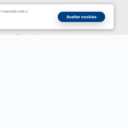
Comunicação
cê concorda com a
Aceitar cookies
Atendimento a jornalistas
Fale com a Secom
Canais oficiais
Marca UnB
Campanha Institucional 2026
UnBTV