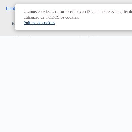
Institucional
Administrativo
Usamos cookies para fornecer a experiência mais relevante, lembr
utilização de TODOS os cookies.
Política de cookies
História da UnB
Reitoria
UnB em números
Vice-Reitoria
Conheça os campi
Conselhos e câmaras
Como chegar
Resoluções dos Conselhos
Estatuto e Regimento
Superiores
Decanatos
Secretarias
Prefeitura da UnB