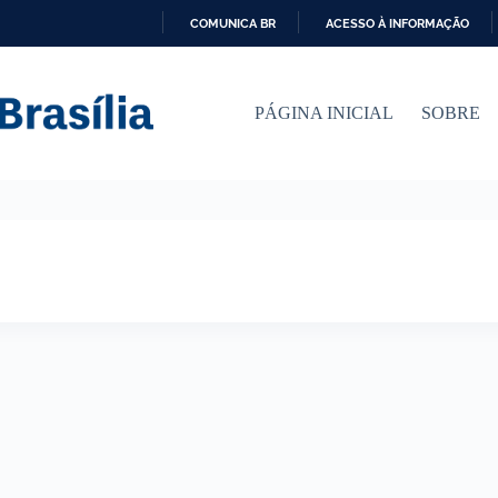
COMUNICA BR
ACESSO À INFORMAÇÃO
I
R
P
PÁGINA INICIAL
SOBRE
A
R
A
O
C
O
N
T
E
Ú
D
O