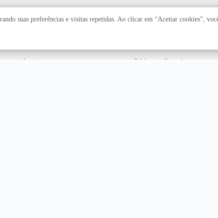
Acadêmico
Serviços
ando suas preferências e visitas repetidas. Ao clicar em “Aceitar cookies”, vo
Faculdades
Arquivo Central
Institutos
Biblioteca Central
Centros
Editora UnB
Educação a distância
Equipe de Tratamento e
Resposta a Incidentes
Cibernéticos
Assuntos internacionais
Fazenda Água Limpa
Hospital Universitário
Hospitais Veterinários
Restaurante Universitário