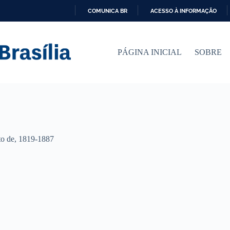
COMUNICA BR
ACESSO À INFORMAÇÃO
I
R
P
PÁGINA INICIAL
SOBRE
A
R
A
O
C
O
N
T
E
Ú
o de, 1819-1887
D
O