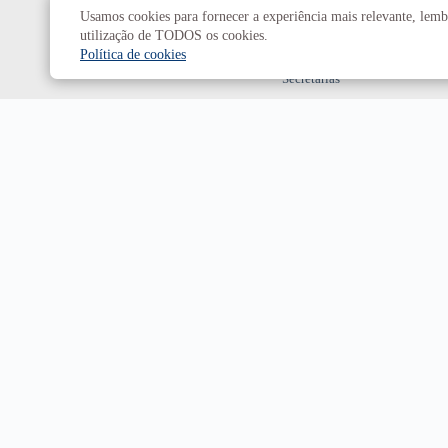
Usamos cookies para fornecer a experiência mais relevante, lembr
Decanatos
utilização de TODOS os cookies.
Política de cookies
Secretarias
Prefeitura da UnB
Campus
Universitário Darcy Ribeiro
Brasília-DF | CEP 70910-900
Horário de funcionamento: de 2ª a 6ª, das 7h às 23h.
Sábado, das 8h às 18h.