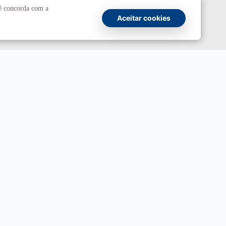
cê concorda com a
UnBTV
Aceitar cookies
io
Ouvidoria
UnB
ransparência e Prestação de Contas