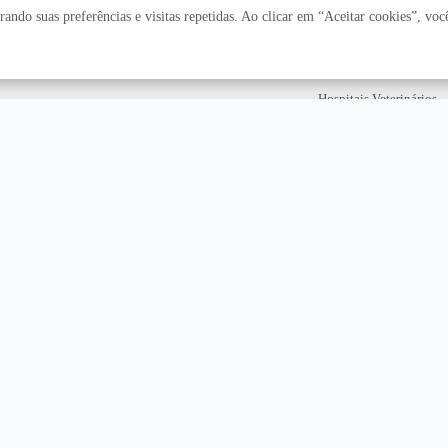
Fazenda Água Limpa
ando suas preferências e visitas repetidas. Ao clicar em “Aceitar cookies”, vo
Hospital Universitário
Hospitais Veterinários
Restaurante Universitár
T