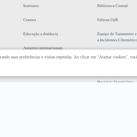
Institutos
Biblioteca Central
Centros
Editora UnB
Educação a distância
Equipe de Tratamento e
a Incidentes Cibernétic
Assuntos internacionais
Fazenda Água Limpa
ando suas preferências e visitas repetidas. Ao clicar em “Aceitar cookies”, vo
Hospital Universitário
Hospitais Veterinários
Restaurante Universitár