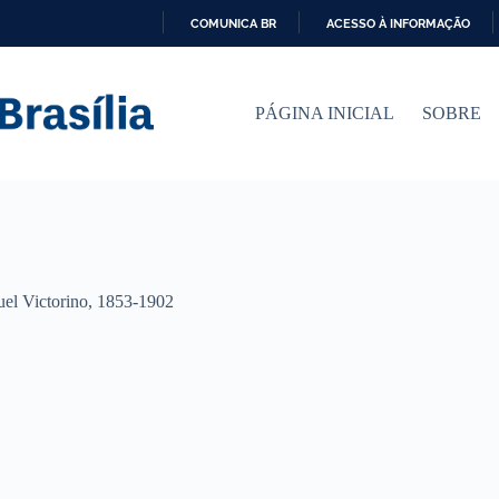
COMUNICA BR
ACESSO À INFORMAÇÃO
I
R
P
PÁGINA INICIAL
SOBRE
A
R
A
O
C
O
N
T
E
Ú
uel Victorino, 1853-1902
D
O