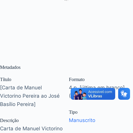
Metadados
Título
Formato
[Carta de Manuel
4 p. [última em branco]
Victorino Pereira ao José
(17,7 x 11,2 cm)
Basílio Pereira]
Tipo
Manuscrito
Descrição
Carta de Manuel Victorino