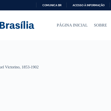
COMUNICA BR
ACESSO À INFORMAÇÃO
I
R
P
PÁGINA INICIAL
SOBRE
A
R
A
O
C
O
N
T
E
Ú
uel Victorino, 1853-1902
D
O