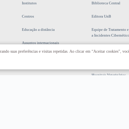
Institutos
Biblioteca Central
Centros
Editora UnB
Educação a distância
Equipe de Tratamento e
a Incidentes Cibernétic
Assuntos internacionais
Fazenda Água Limpa
ando suas preferências e visitas repetidas. Ao clicar em “Aceitar cookies”, vo
Hospital Universitário
Hospitais Veterinários
Restaurante Universitár