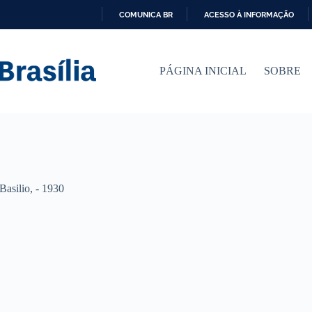
COMUNICA BR
ACESSO À INFORMAÇÃO
I
R
P
PÁGINA INICIAL
SOBRE
A
R
A
O
C
O
N
T
E
Ú
 Basilio, - 1930
D
O