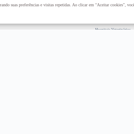
Fazenda Água Limpa
ando suas preferências e visitas repetidas. Ao clicar em “Aceitar cookies”, vo
Hospital Universitário
Hospitais Veterinários
Restaurante Universitár
T