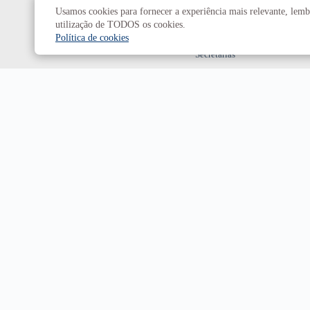
Usamos cookies para fornecer a experiência mais relevante, lembr
Decanatos
utilização de TODOS os cookies.
Política de cookies
Secretarias
Prefeitura da UnB
Campus
Universitário Darcy Ribeiro
Brasília-DF | CEP 70910-900
Horário de funcionamento: de 2ª a 6ª, das 7h às 23h.
Sábado, das 8h às 18h.