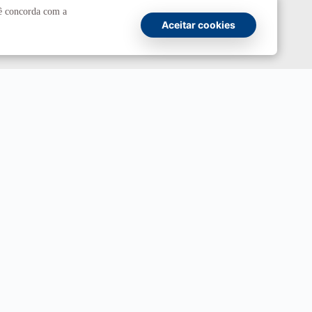
cê concorda com a
UnBTV
Aceitar cookies
io
Ouvidoria
UnB
ransparência e Prestação de Contas