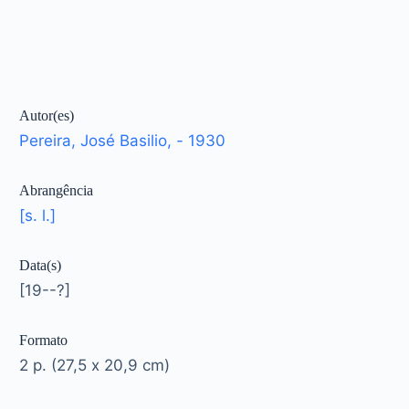
Autor(es)
Pereira, José Basilio, - 1930
Abrangência
[s. l.]
Data(s)
[19--?]
Formato
2 p. (27,5 x 20,9 cm)