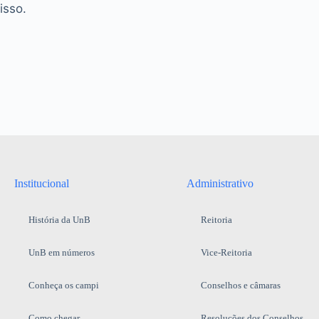
isso.
Institucional
Administrativo
História da UnB
Reitoria
UnB em números
Vice-Reitoria
Conheça os campi
Conselhos e câmaras
Como chegar
Resoluções dos Conselhos