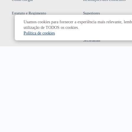
Estatuto e Regimento
Superiores
Usamos cookies para fornecer a experiência mais relevante, lembr
Decanatos
utilização de TODOS os cookies.
Política de cookies
Secretarias
Prefeitura da UnB
Campus
Universitário Darcy Ribeiro