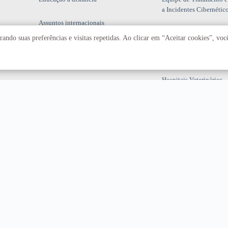
a Incidentes Cibernétic
Assuntos internacionais
Fazenda Água Limpa
ando suas preferências e visitas repetidas. Ao clicar em “Aceitar cookies”, vo
Hospital Universitário
Hospitais Veterinários
Restaurante Universitár
T