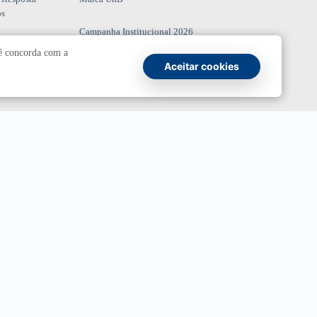
os
Campanha Institucional 2026
cê concorda com a
UnBTV
Aceitar cookies
io
Ouvidoria
UnB
ransparência e Prestação de Contas