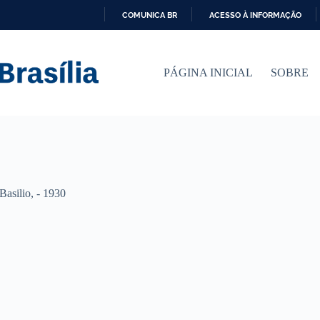
COMUNICA BR
ACESSO À INFORMAÇÃO
I
R
P
PÁGINA INICIAL
SOBRE
A
R
A
O
C
O
N
T
E
Ú
 Basilio, - 1930
D
O