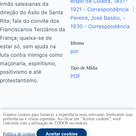
Bispo de Cuiabá, 1837-
irmãs salesianas da
1921 - Correspondência
|
direção do Asilo de Santa
Pereira, José Basilio, -
Rita; fala do convite dos
1930 - Correspondência
Franciscanos Terciários da
França; queixa-se de
Idioma
estar só, sem ajuda na
por
luta contra inimigos como
maçonaria, espiritismo,
Tipo de Mídia
positivismo e até
PDF
protestantismo.
Usamos cookies para fornecer a experiência mais relevante, lembrando suas
preferências e visitas repetidas. Ao clicar em “Aceitar cookies”, você
concorda com a utilização de TODOS os cookies.
Aceitar cookies
Copyright © 2026 -
Universidade de Brasília
. Todos os
Política de cookies