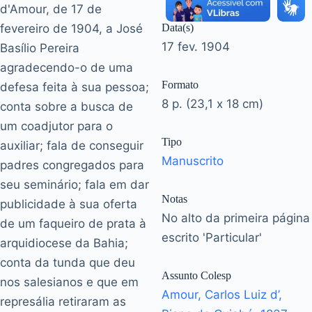
d'Amour, de 17 de
fevereiro de 1904, a José
Data(s)
17 fev. 1904
Basílio Pereira
agradecendo-o de uma
Formato
defesa feita à sua pessoa;
8 p. (23,1 x 18 cm)
conta sobre a busca de
um coadjutor para o
Tipo
auxiliar; fala de conseguir
Manuscrito
padres congregados para
seu seminário; fala em dar
Notas
publicidade à sua oferta
No alto da primeira página
de um faqueiro de prata à
escrito 'Particular'
arquidiocese da Bahia;
conta da tunda que deu
Assunto Colesp
nos salesianos e que em
Amour, Carlos Luiz d’,
represália retiraram as