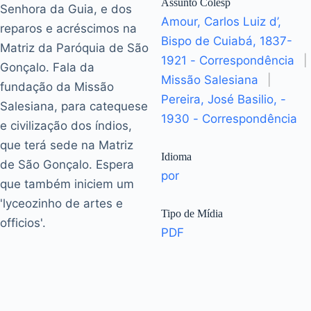
Assunto Colesp
Senhora da Guia, e dos
Amour, Carlos Luiz d’,
reparos e acréscimos na
Bispo de Cuiabá, 1837-
Matriz da Paróquia de São
1921 - Correspondência
|
Gonçalo. Fala da
Missão Salesiana
|
fundação da Missão
Pereira, José Basilio, -
Salesiana, para catequese
1930 - Correspondência
e civilização dos índios,
que terá sede na Matriz
Idioma
de São Gonçalo. Espera
por
que também iniciem um
'lyceozinho de artes e
Tipo de Mídia
officios'.
PDF