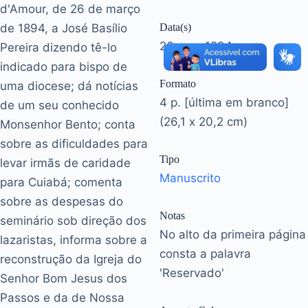
d'Amour, de 26 de março
de 1894, a José Basílio
Data(s)
26 mar. 1894
Pereira dizendo tê-lo
indicado para bispo de
Formato
uma diocese; dá notícias
4 p. [última em branco]
de um seu conhecido
(26,1 x 20,2 cm)
Monsenhor Bento; conta
sobre as dificuldades para
Tipo
levar irmãs de caridade
Manuscrito
para Cuiabá; comenta
sobre as despesas do
Notas
seminário sob direção dos
No alto da primeira página
lazaristas, informa sobre a
consta a palavra
reconstrução da Igreja do
'Reservado'
Senhor Bom Jesus dos
Passos e da de Nossa