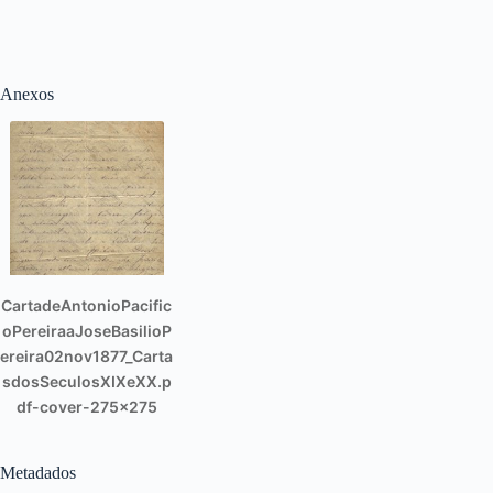
Anexos
CartadeAntonioPacific
oPereiraaJoseBasilioP
ereira02nov1877_Carta
sdosSeculosXIXeXX.p
df-cover-275x275
Metadados