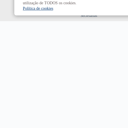
Decanatos
utilização de TODOS os cookies.
Política de cookies
Secretarias
Prefeitura da UnB
Campus
Universitário Darcy Ribeiro
Brasília-DF | CEP 70910-900
Horário de funcionamento: de 2ª a 6ª, das 7h às 23h.
Sábado, das 8h às 18h.