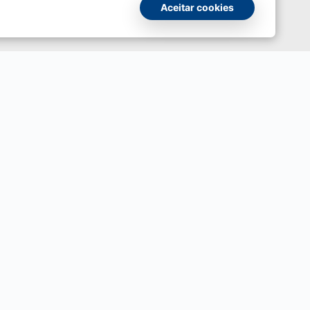
UnBTV
Aceitar cookies
io
Ouvidoria
UnB
ransparência e Prestação de Contas