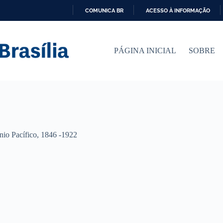
COMUNICA BR
ACESSO À INFORMAÇÃO
I
R
P
PÁGINA INICIAL
SOBRE
A
R
A
O
C
O
N
T
E
Ú
nio Pacífico, 1846 -1922
D
O