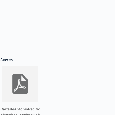
Anexos
CartadeAntonioPacific
oPereiraaJoseBasilioP