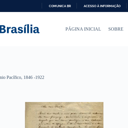
COMUNICA BR
ACESSO À INFORMAÇÃO
I
R
P
PÁGINA INICIAL
SOBRE
A
R
A
O
C
O
N
T
E
Ú
nio Pacífico, 1846 -1922
D
O