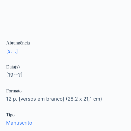
Abrangência
[s. l.]
Data(s)
[19--?]
Formato
12 p. [versos em branco] (28,2 x 21,1 cm)
Tipo
Manuscrito