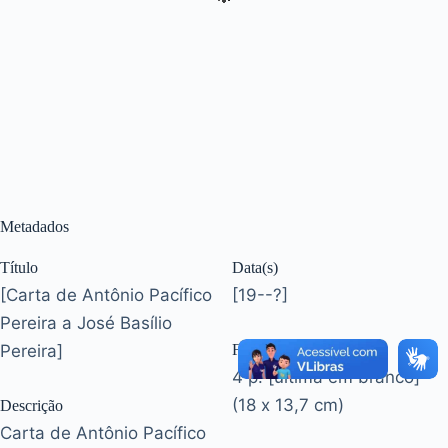
Metadados
Título
Data(s)
[Carta de Antônio Pacífico
[19--?]
Pereira a José Basílio
Pereira]
Formato
4 p. [última em branco]
(18 x 13,7 cm)
Descrição
Carta de Antônio Pacífico