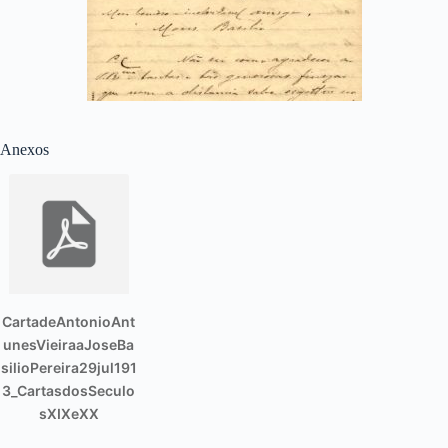
Anexos
CartadeAntonioAnt
unesVieiraaJoseBa
silioPereira29jul191
3_CartasdosSeculo
sXIXeXX