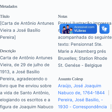
Metadados
Título
Notas
[Carta de Antônio Antunes
Possui ilustração impressa
Vieira a José Basílio
na primeira página
Pereira]
acompanhada do seguinte
texto: Pensionnat Ste.
Descrição
Marie a Alsemberg prés
Carta de Antônio Antunes
Bruxelles; Station Rhode
Vieira, de 29 de julho de
St. Genése - Belgique
1913, a José Basílio
Pereira, agradecendo o
Assunto Colesp
livro que lhe enviou sobre
Araújo, José Joaquim
a vida de Santo Antônio,
Nabuco de, 1764-1844
|
elogiando os escritos e a
Pereira, José Basilio, -
figura de Joaquim Nabuco
1930 - Correspondência
|